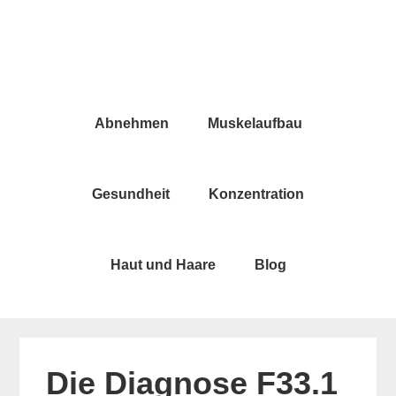
Skip
Skip
to
to
main
primary
content
sidebar
Abnehmen
Muskelaufbau
Gesundheit
Konzentration
Haut und Haare
Blog
Die Diagnose F33.1