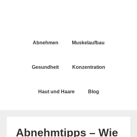
Skip
Skip
to
to
main
primary
content
sidebar
Abnehmen
Muskelaufbau
Gesundheit
Konzentration
Haut und Haare
Blog
Abnehmtipps – Wie