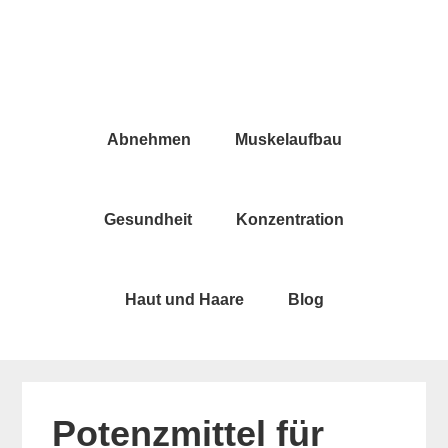
Skip
Skip
to
to
main
primary
content
sidebar
Abnehmen
Muskelaufbau
Gesundheit
Konzentration
Haut und Haare
Blog
Potenzmittel für